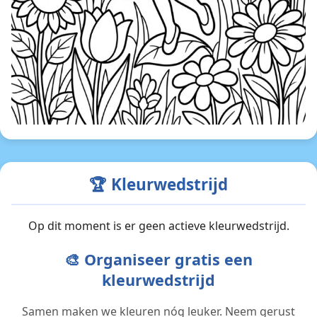
🏆 Kleurwedstrijd
Op dit moment is er geen actieve kleurwedstrijd.
🎨 Organiseer gratis een
kleurwedstrijd
Samen maken we kleuren nóg leuker. Neem gerust