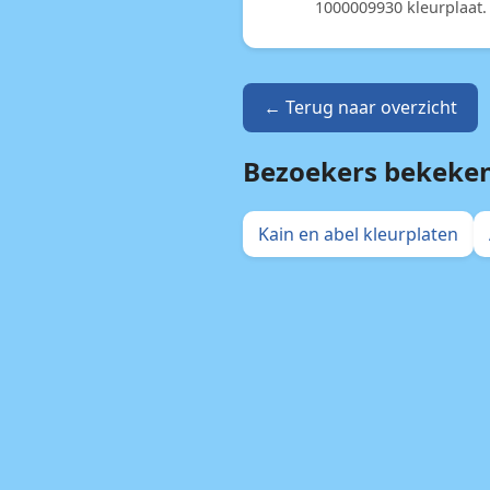
1000009930 kleurplaat.
← Terug naar overzicht
Bezoekers bekeke
Kain en abel kleurplaten