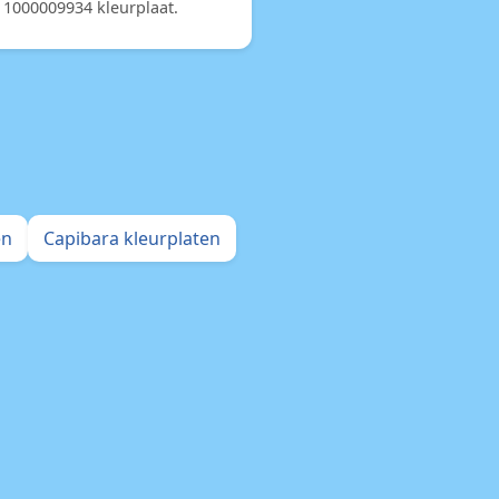
1000009934 kleurplaat.
en
Capibara kleurplaten