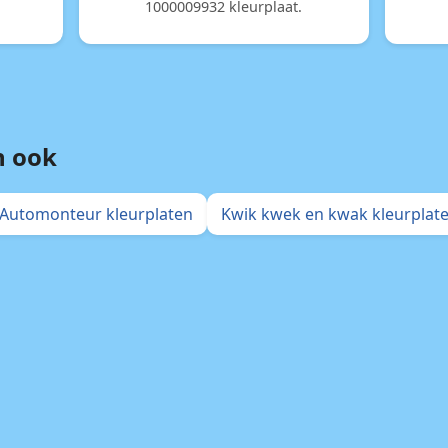
1000009932 kleurplaat.
n ook
Automonteur kleurplaten
Kwik kwek en kwak kleurplat