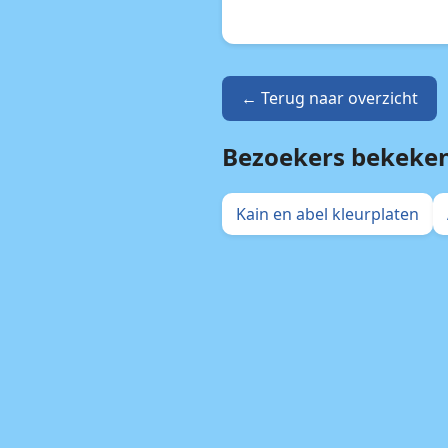
← Terug naar overzicht
Bezoekers bekeke
Kain en abel kleurplaten