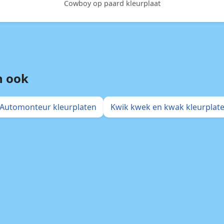
Cowboy op paard kleurplaat
n ook
Automonteur kleurplaten
Kwik kwek en kwak kleurplat