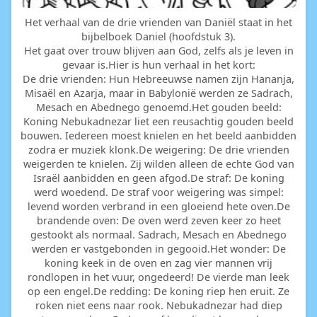
Het verhaal van de drie vrienden van Daniël staat in het
bijbelboek Daniel (hoofdstuk 3).
Het gaat over trouw blijven aan God, zelfs als je leven in
gevaar is.Hier is hun verhaal in het kort:
De drie vrienden: Hun Hebreeuwse namen zijn Hananja,
Misaël en Azarja, maar in Babylonië werden ze Sadrach,
Mesach en Abednego genoemd.Het gouden beeld:
Koning Nebukadnezar liet een reusachtig gouden beeld
bouwen. Iedereen moest knielen en het beeld aanbidden
zodra er muziek klonk.De weigering: De drie vrienden
weigerden te knielen. Zij wilden alleen de echte God van
Israël aanbidden en geen afgod.De straf: De koning
werd woedend. De straf voor weigering was simpel:
levend worden verbrand in een gloeiend hete oven.De
brandende oven: De oven werd zeven keer zo heet
gestookt als normaal. Sadrach, Mesach en Abednego
werden er vastgebonden in gegooid.Het wonder: De
koning keek in de oven en zag vier mannen vrij
rondlopen in het vuur, ongedeerd! De vierde man leek
op een engel.De redding: De koning riep hen eruit. Ze
roken niet eens naar rook. Nebukadnezar had diep