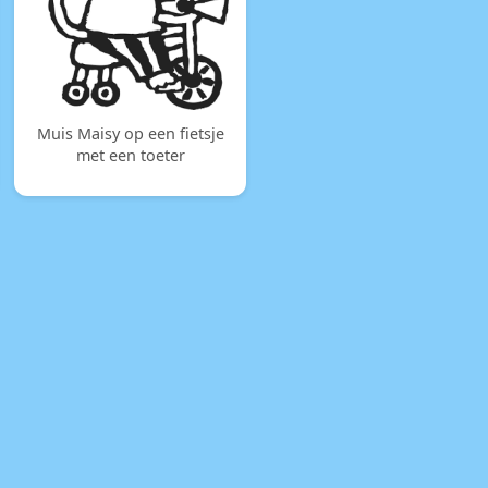
Muis Maisy op een fietsje
met een toeter