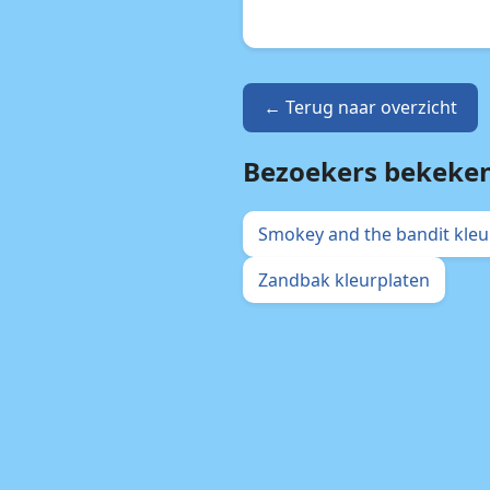
← Terug naar overzicht
Bezoekers bekeke
Smokey and the bandit kleu
Zandbak kleurplaten