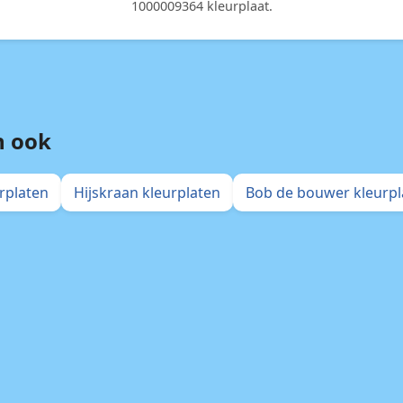
1000009364 kleurplaat.
n ook
rplaten
Hijskraan kleurplaten
Bob de bouwer kleurpl