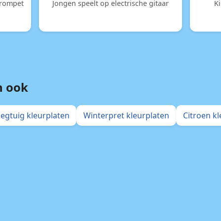
trompet
Jongen speelt op electrische gitaar
K
n ook
iegtuig kleurplaten
Winterpret kleurplaten
Citroen k