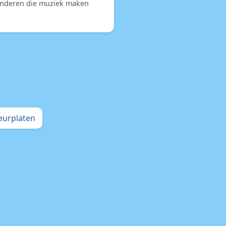
inderen die muziek maken
leurplaten