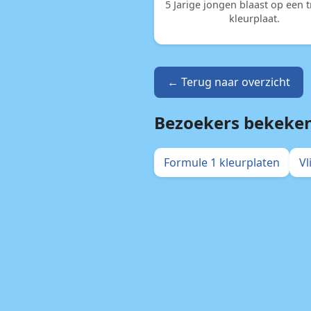
5 Jarige jongen blaast op een 
kleurplaat.
← Terug naar overzicht
Bezoekers bekeke
Formule 1 kleurplaten
Vl