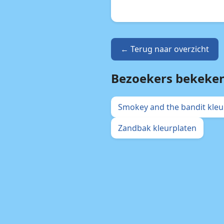
← Terug naar overzicht
Bezoekers bekeke
Smokey and the bandit kleu
Zandbak kleurplaten