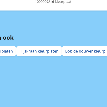
1000009216 kleurplaat.
n ook
rplaten
Hijskraan kleurplaten
Bob de bouwer kleurpl