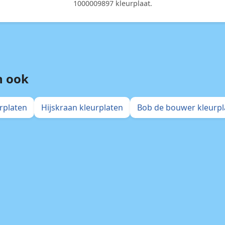
1000009897 kleurplaat.
n ook
rplaten
Hijskraan kleurplaten
Bob de bouwer kleurpl