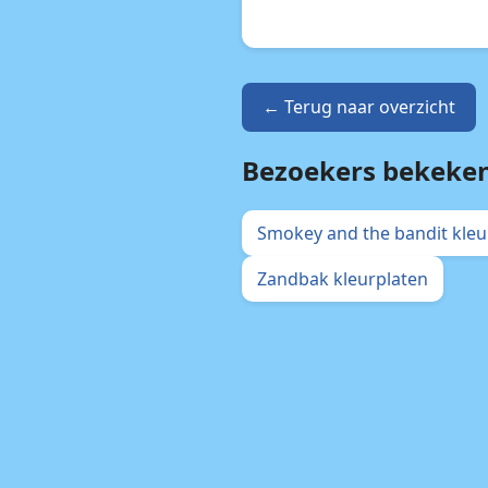
← Terug naar overzicht
Bezoekers bekeke
Smokey and the bandit kleu
Zandbak kleurplaten