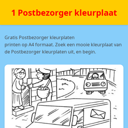
1 Postbezorger kleurplaat
Gratis Postbezorger kleurplaten
printen op A4 formaat. Zoek een mooie kleurplaat van
de Postbezorger kleurplaten uit, en begin.