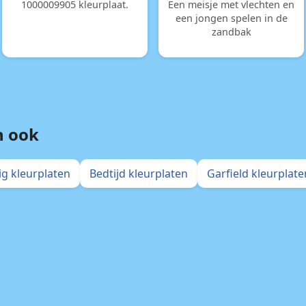
1000009905 kleurplaat.
Een meisje met vlechten en
een jongen spelen in de
zandbak
n ook
ig kleurplaten
Bedtijd kleurplaten
Garfield kleurplate