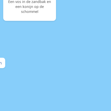
Een vos in de zandbak en
een konijn op de
schommel
n