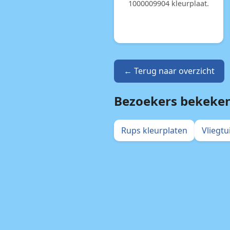
1000009904 kleurplaat.
← Terug naar overzicht
Bezoekers bekeke
Rups kleurplaten
Vliegtu